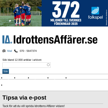
Mail
070 - 5647374
Sök bland 12.000 artiklar i arkivet:
Nyheter
Krönikor
Sport & spel
Nyhetsbrev
Arkiv
Om Idrottens Affärer
Tipsa via e-post
Tack för att du vill sprida Idrottens Affärer vidare!