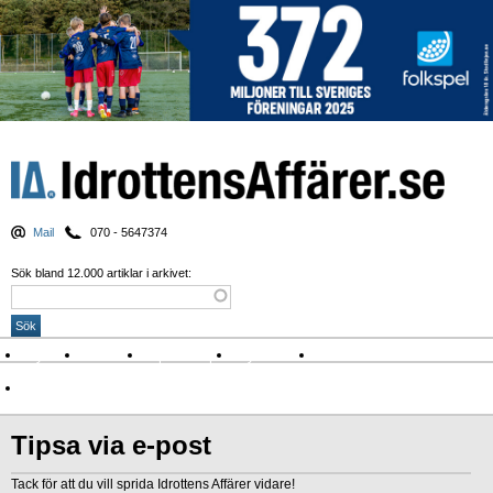
Mail
070 - 5647374
Sök bland 12.000 artiklar i arkivet:
Nyheter
Krönikor
Sport & spel
Nyhetsbrev
Arkiv
Om Idrottens Affärer
Tipsa via e-post
Tack för att du vill sprida Idrottens Affärer vidare!