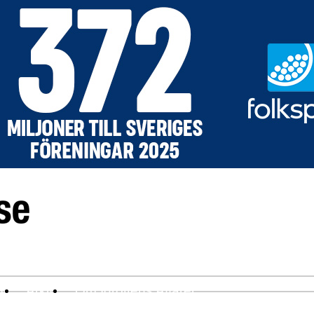
ev
Arkiv
Om Idrottens Affärer