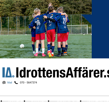
Mail
070 - 5647374
Nyheter
Krönikor
Sport & spel
Nyhetsbr