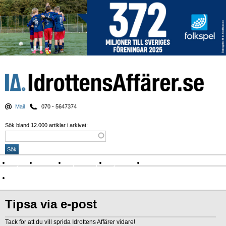
Mail
070 - 5647374
Sök bland 12.000 artiklar i arkivet:
Nyheter
Krönikor
Sport & spel
Nyhetsbrev
Arkiv
Om Idrottens Affärer
Tipsa via e-post
Tack för att du vill sprida Idrottens Affärer vidare!