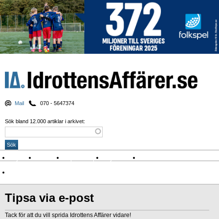
Mail
070 - 5647374
Sök bland 12.000 artiklar i arkivet:
Nyheter
Krönikor
Sport & spel
Nyhetsbrev
Arkiv
Om Idrottens Affärer
Tipsa via e-post
Tack för att du vill sprida Idrottens Affärer vidare!