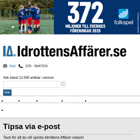
Mail
070 - 5647374
Sök bland 12.000 artiklar i arkivet:
Nyheter
Krönikor
Sport & spel
Nyhetsbrev
Arkiv
Om Idrottens Affärer
Tipsa via e-post
Tack för att du vill sprida Idrottens Affärer vidare!