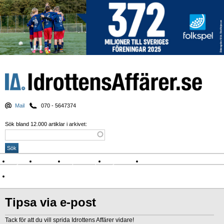
Mail
070 - 5647374
Sök bland 12.000 artiklar i arkivet:
Nyheter
Krönikor
Sport & spel
Nyhetsbrev
Arkiv
Om Idrottens Affärer
Tipsa via e-post
Tack för att du vill sprida Idrottens Affärer vidare!