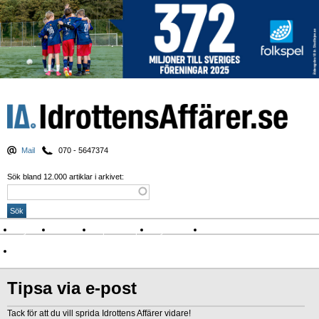
Mail
070 - 5647374
Sök bland 12.000 artiklar i arkivet:
Nyheter
Krönikor
Sport & spel
Nyhetsbrev
Arkiv
Om Idrottens Affärer
Tipsa via e-post
Tack för att du vill sprida Idrottens Affärer vidare!