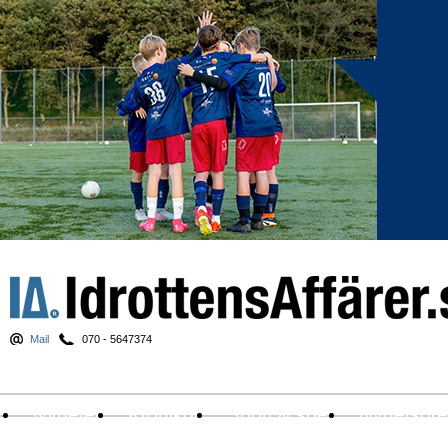
Mail
070 - 5647374
Nyheter
Krönikor
Sport & spel
Nyhetsbr