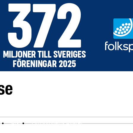
ev
Arkiv
Om Idrottens Affärer