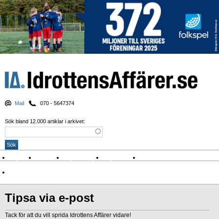
Mail
070 - 5647374
Sök bland 12.000 artiklar i arkivet:
Nyheter
Krönikor
Sport & spel
Nyhetsbrev
Arkiv
Om Idrottens Affärer
Tipsa via e-post
Tack för att du vill sprida Idrottens Affärer vidare!