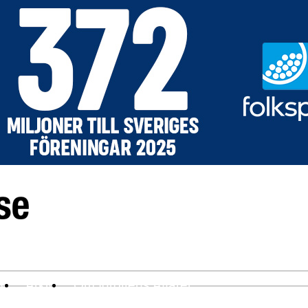
ev
Arkiv
Om Idrottens Affärer