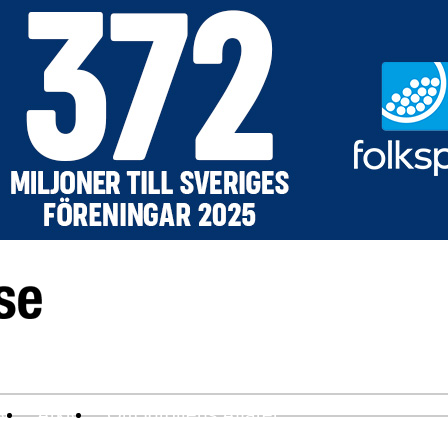
ev
Arkiv
Om Idrottens Affärer