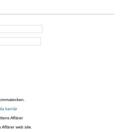
 kommatecken.
ila karriär
ttens Affärer
 Affärer web site.