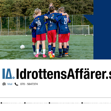
Mail
070 - 5647374
Nyheter
Krönikor
Sport & spel
Nyhetsbr