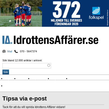
Mail
070 - 5647374
Sök bland 12.000 artiklar i arkivet:
Nyheter
Krönikor
Sport & spel
Nyhetsbrev
Arkiv
Om Idrottens Affärer
Tipsa via e-post
Tack för att du vill sprida Idrottens Affärer vidare!