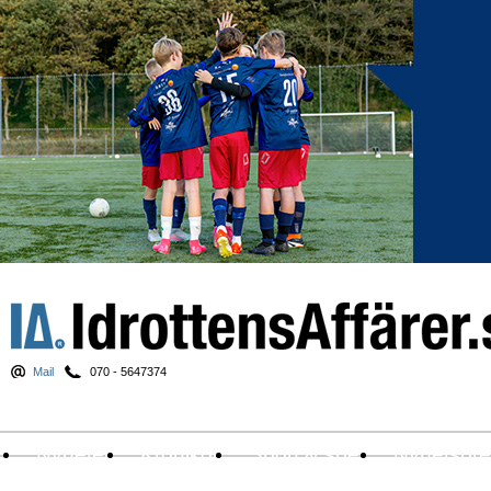
Mail
070 - 5647374
Nyheter
Krönikor
Sport & spel
Nyhetsbr