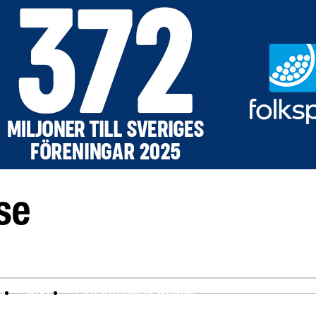
ev
Arkiv
Om Idrottens Affärer