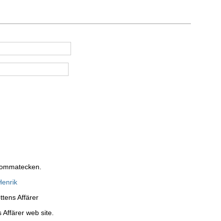
 kommatecken.
Henrik
ttens Affärer
 Affärer web site.