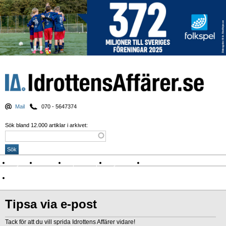
Mail
070 - 5647374
Sök bland 12.000 artiklar i arkivet:
Nyheter
Krönikor
Sport & spel
Nyhetsbrev
Arkiv
Om Idrottens Affärer
Tipsa via e-post
Tack för att du vill sprida Idrottens Affärer vidare!