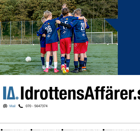
Mail
070 - 5647374
Nyheter
Krönikor
Sport & spel
Nyhetsbr