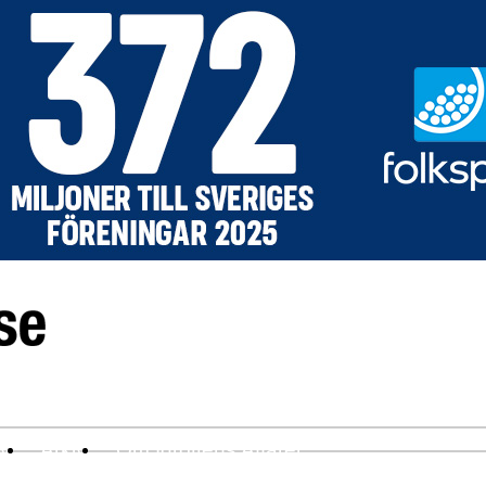
ev
Arkiv
Om Idrottens Affärer