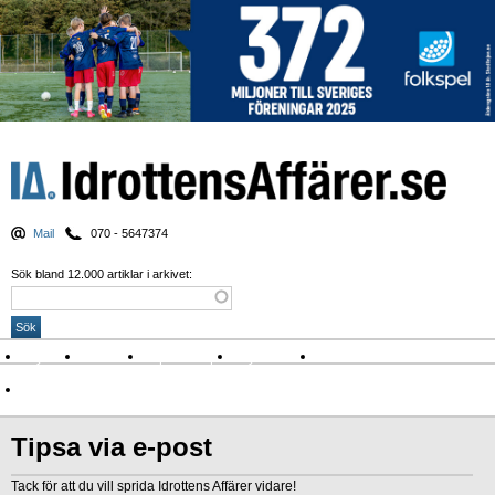
Mail
070 - 5647374
Sök bland 12.000 artiklar i arkivet:
Nyheter
Krönikor
Sport & spel
Nyhetsbrev
Arkiv
Om Idrottens Affärer
Tipsa via e-post
Tack för att du vill sprida Idrottens Affärer vidare!