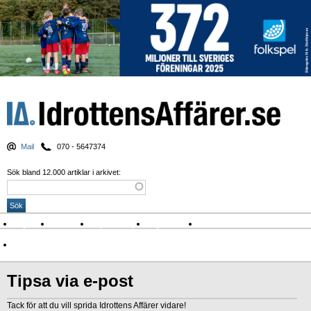
Mail
070 - 5647374
Sök bland 12.000 artiklar i arkivet:
Nyheter
Krönikor
Sport & spel
Nyhetsbrev
Arkiv
Om Idrottens Affärer
Tipsa via e-post
Tack för att du vill sprida Idrottens Affärer vidare!