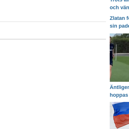
och vä
Zlatan 
sin pad
Äntlige
hoppas