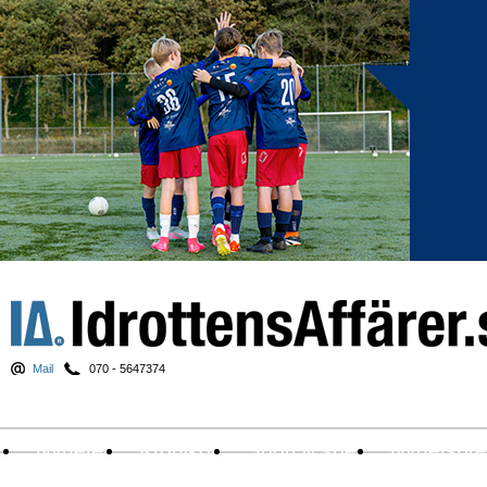
Mail
070 - 5647374
Nyheter
Krönikor
Sport & spel
Nyhetsbr