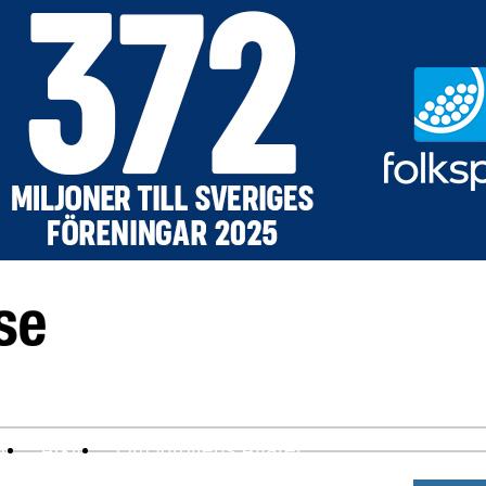
ev
Arkiv
Om Idrottens Affärer