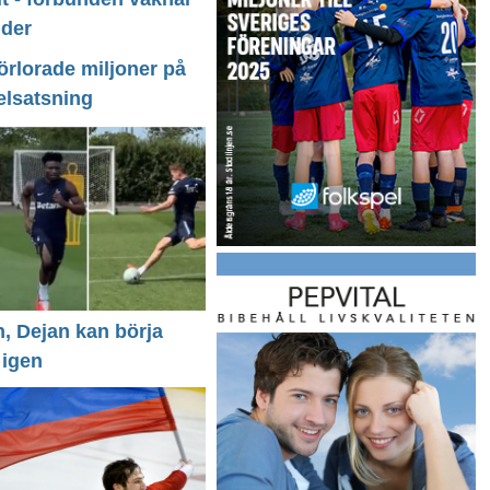
nder
förlorade miljoner på
elsatsning
n, Dejan kan börja
 igen