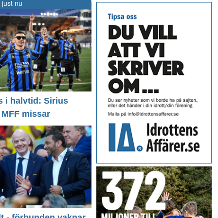
 just nu
i halvtid: Sirius
- MFF missar
llt - förbunden vaknar