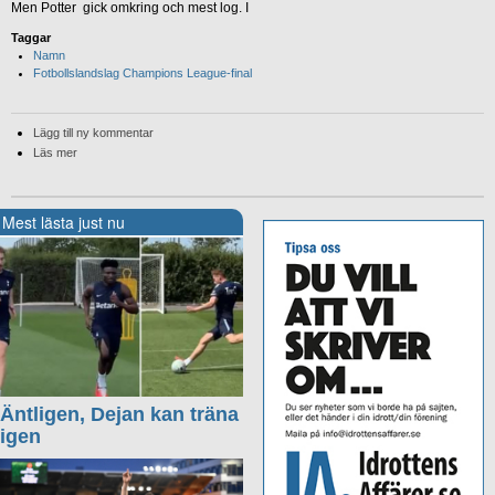
Men Potter gick omkring och mest log. I
Taggar
Namn
Fotbollslandslag Champions League-final
Lägg till ny kommentar
Läs mer
Mest lästa just nu
Äntligen, Dejan kan träna
igen