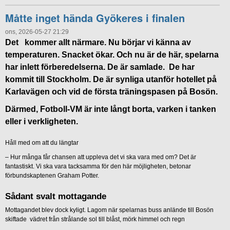
Måtte inget hända Gyökeres i finalen
ons, 2026-05-27 21:29
Det kommer allt närmare. Nu börjar vi känna av
temperaturen. Snacket ökar. Och nu är de här, spelarna
har inlett förberedelserna. De är samlade. De har
kommit till Stockholm. De är synliga utanför hotellet på
Karlavägen och vid de första träningspasen på Bosön.
Därmed, Fotboll-VM är inte långt borta, varken i tanken
eller i verkligheten.
Håll med om att du längtar
– Hur många får chansen att uppleva det vi ska vara med om? Det är
fantastiskt. Vi ska vara tacksamma för den här möjligheten, betonar
förbundskaptenen Graham Potter.
Sådant svalt mottagande
Mottagandet blev dock kyligt. Lagom när spelarnas buss anlände till Bosön
skiftade vädret från strålande sol till blåst, mörk himmel och regn