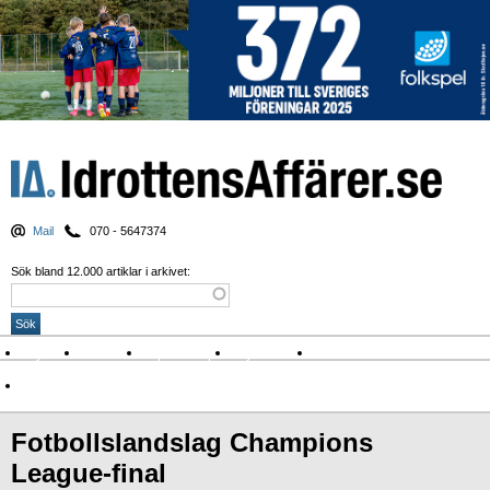
Mail
070 - 5647374
Sök bland 12.000 artiklar i arkivet:
Nyheter
Krönikor
Sport & spel
Nyhetsbrev
Arkiv
Om Idrottens Affärer
Fotbollslandslag Champions
League-final