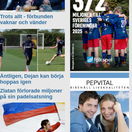
Trots allt - förbunden
vaknar och vänder
Äntligen, Dejan kan börja
hoppas igen
Zlatan förlorade miljoner
på sin padelsatsning