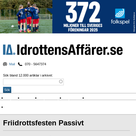
Mail
070 - 5647374
Sök bland 12.000 artiklar i arkivet:
Nyheter
Krönikor
Sport & spel
Nyhetsbrev
Arkiv
Om Idrottens Affärer
Friidrottsfesten Passivt