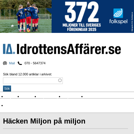
Mail
070 - 5647374
Sök bland 12.000 artiklar i arkivet:
Nyheter
Krönikor
Sport & spel
Nyhetsbrev
Arkiv
Om Idrottens Affärer
Häcken Miljon på miljon