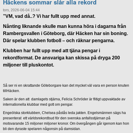
Häckens sommar slår alla rekord
tors, 2026-06-04 15:44
”VM, vad då..? Vi har fullt upp med annat.
Nånting liknande skulle man kunna höra i dagarna från
Rambergsvallen i Göteborg, där Häcken har sin boning.
Där spelar klubben fotboll – och räknar pengarna.
Klubben har fullt upp med att tjäna pengar i
rekordformat. De ansvariga kan skissa på dryga 200
miljoner till pluskontot.
Så ser ni en skrattande Göteborgare kan det mycket väl vara en person knuten
tillHäcken.
Saken är den att damlagets stjärna, Felicia Schröder är flitigt uppvaktade av
internationella klubbar med gott om pengar.
Engeölska storklubben, Chelsea påstås leda jakten. Engelsmännen sägs ha
presenterat ett världsrekordbud för den svenska anfallsstjärnan på
motsvarande 15 miljoner miljoner kronor. Om övergången går igenom kan hon
bli den dyraste spelaren någonsin på damsidan.