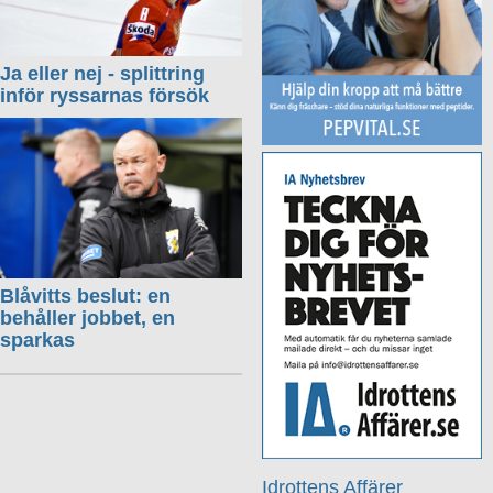
Ja eller nej - splittring
inför ryssarnas försök
Blåvitts beslut: en
behåller jobbet, en
sparkas
Idrottens Affärer