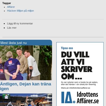
Taggar
Affärer
Häcken Miljon på miljon
Lägg till ny kommentar
Läs mer
Mest lästa just nu
Äntligen, Dejan kan träna
igen