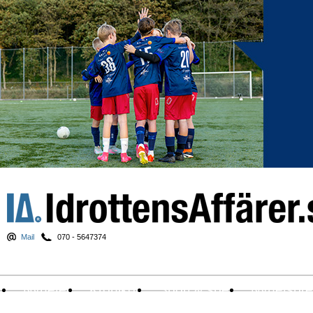
Mail
070 - 5647374
Nyheter
Krönikor
Sport & spel
Nyhetsbr