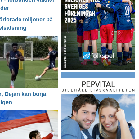
nder
förlorade miljoner på
elsatsning
n, Dejan kan börja
 igen