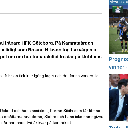
Mest lästa
 tränare i IFK Göteborg. På Kamratgården
am tidigt som Roland Nilsson tog bakvägen ut.
et om om hur tränarskiftet frestar på klubbens
Prognos 
vinner 
nd Nilsson fick inte igång laget och det fanns varken tid
 Roland och hans assistent, Ferran Sibila som får lämna,
 ska ersättarna arvoderas, Stahre och hans icke namngivna
, där han hade två år kvar på kontraktet…
Trots a