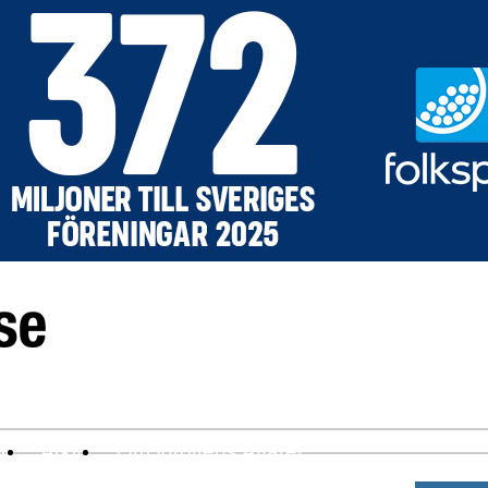
ev
Arkiv
Om Idrottens Affärer