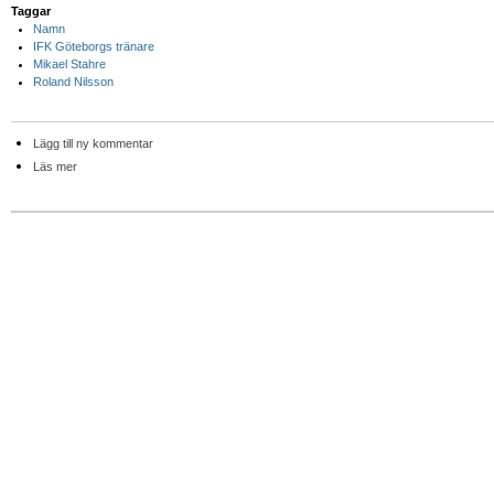
Taggar
Namn
IFK Göteborgs tränare
Mikael Stahre
Roland Nilsson
Lägg till ny kommentar
Läs mer