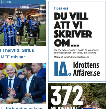
 just nu
i halvtid: Sirius
- MFF missar
llt - förbunden vaknar