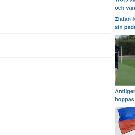
och vä
Zlatan 
sin pad
Äntlige
hoppas