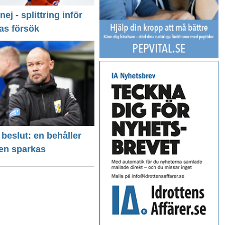
 nej - splittring inför
as försök
 beslut: en behåller
 en sparkas