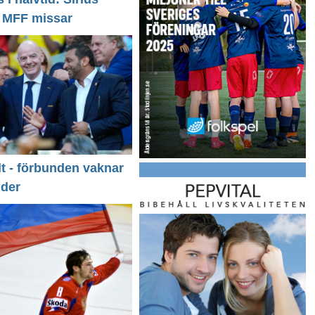
- MFF missar
llt - förbunden vaknar
nder