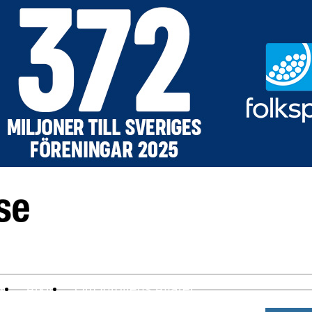
ev
Arkiv
Om Idrottens Affärer