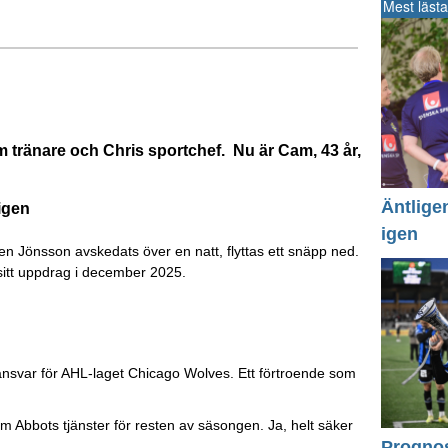
Mest lästa
m tränare och Chris sportchef. Nu är Cam, 43 år,
Äntlige
igen
igen
 Jönsson avskedats över en natt, flyttas ett snäpp ned.
sitt uppdrag i december 2025.
 ansvar för AHL-laget Chicago Wolves. Ett förtroende som
 Abbots tjänster för resten av säsongen. Ja, helt säker
Prognos 