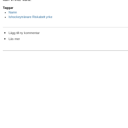
Taggar
Namn
Ishockeytränare Riskabelt yrke
Lägg till ny kommentar
Läs mer