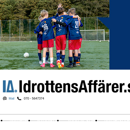
Mail
070 - 5647374
Nyheter
Krönikor
Sport & spel
Nyhetsbr