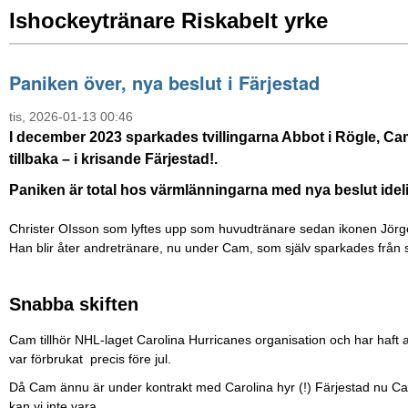
Ishockeytränare Riskabelt yrke
Paniken över, nya beslut i Färjestad
tis, 2026-01-13 00:46
I december 2023 sparkades tvillingarna Abbot i Rögle, Ca
tillbaka – i krisande Färjestad!.
Paniken är total hos värmlänningarna med nya beslut idel
Christer OIsson som lyftes upp som huvudtränare sedan ikonen Jörgen
Han blir åter andretränare, nu under Cam, som själv sparkades från 
Snabba skiften
Cam tillhör NHL-laget Carolina Hurricanes organisation och har haft
var förbrukat precis före jul.
Då Cam ännu är under kontrakt med Carolina hyr (!) Färjestad nu Cam
kan vi inte vara.