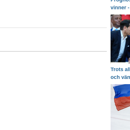
vinner 
Trots a
och vä