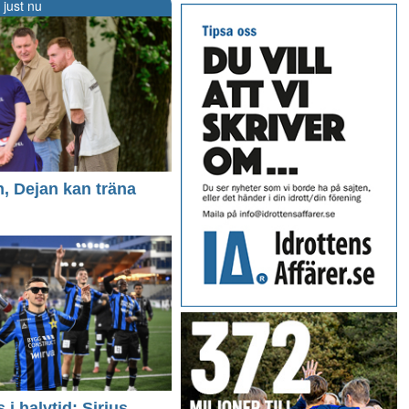
 just nu
n, Dejan kan träna
i halvtid: Sirius