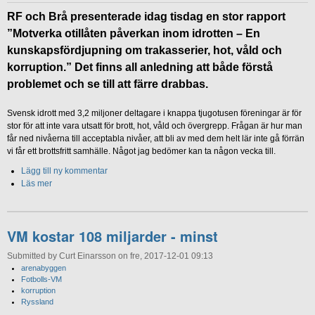
RF och Brå presenterade idag tisdag en stor rapport
”Motverka otillåten påverkan inom idrotten – En
kunskapsfördjupning om trakasserier, hot, våld och
korruption.” Det finns all anledning att både förstå
problemet och se till att färre drabbas.
Svensk idrott med 3,2 miljoner deltagare i knappa tjugotusen föreningar är för
stor för att inte vara utsatt för brott, hot, våld och övergrepp. Frågan är hur man
får ned nivåerna till acceptabla nivåer, att bli av med dem helt lär inte gå förrän
vi får ett brottsfritt samhälle. Något jag bedömer kan ta någon vecka till.
Lägg till ny kommentar
Läs mer
VM kostar 108 miljarder - minst
Submitted by Curt Einarsson on fre, 2017-12-01 09:13
arenabyggen
Fotbolls-VM
korruption
Ryssland