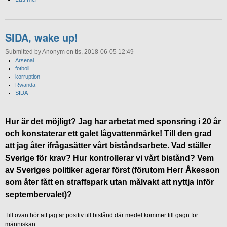
SIDA, wake up!
Submitted by Anonym on tis, 2018-06-05 12:49
Arsenal
fotboll
korruption
Rwanda
SIDA
Hur är det möjligt? Jag har arbetat med sponsring i 20 år
och konstaterar ett galet lågvattenmärke! Till den grad
att jag åter ifrågasätter vårt biståndsarbete. Vad ställer
Sverige för krav? Hur kontrollerar vi vårt bistånd? Vem
av Sveriges politiker agerar först (förutom Herr Åkesson
som åter fått en straffspark utan målvakt att nyttja inför
septembervalet)?
Till ovan hör att jag är positiv till bistånd där medel kommer till gagn för
människan.