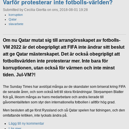
Varför protesterar inte fotbolls-världen?
Submitted by Cecilia Giertta on ons, 2018-08-01 19:28
korruption
Qatar
slavarbete
Om nu Qatar mutat sig till arrangörsskapet av fotbolls-
VM 2022 är det obegripligt att FIFA inte ändrar sitt beslut
att ge Qatar mästerskapet. Det är också obegripligt att
fotbollsvärlden inte protesterar mer. Inte bara för
korruptionen, utan också för värmen och inte minst
tiden. Jul-VM?!
The Sunday Times har avslöjat många av de skandaler som briserat kring FIFA
de senaste åren, och som också lett till stora förändringar. Storpampen Blatter
fick gå, liksom många av hans medarbetare och andra lierade till
gåvomentaliteten som styr den internationella fotbollen i alltför hög grad.
Men besluten att ge först Ryssland och så Qatar spelen har tidningen, och den
omfattande kritiken, inte lyckats ändra på.
Lägg till ny kommentar
Läs mer