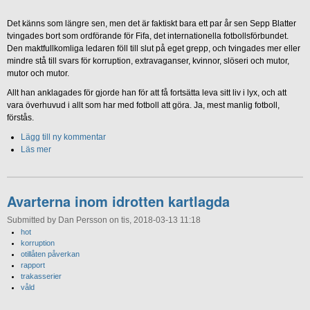
Det känns som längre sen, men det är faktiskt bara ett par år sen Sepp Blatter
tvingades bort som ordförande för Fifa, det internationella fotbollsförbundet.
Den maktfullkomliga ledaren föll till slut på eget grepp, och tvingades mer eller
mindre stå till svars för korruption, extravaganser, kvinnor, slöseri och mutor,
mutor och mutor.
Allt han anklagades för gjorde han för att få fortsätta leva sitt liv i lyx, och att
vara överhuvud i allt som har med fotboll att göra. Ja, mest manlig fotboll,
förstås.
Lägg till ny kommentar
Läs mer
Avarterna inom idrotten kartlagda
Submitted by Dan Persson on tis, 2018-03-13 11:18
hot
korruption
otillåten påverkan
rapport
trakasserier
våld