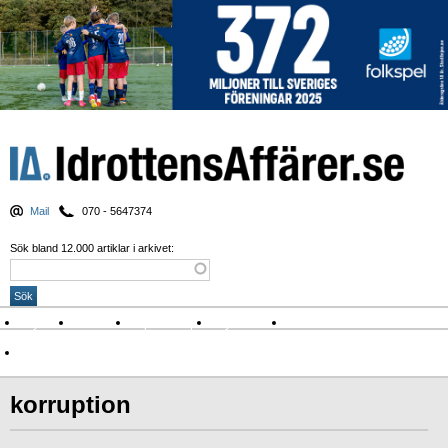
Mail
070 - 5647374
Sök bland 12.000 artiklar i arkivet:
Nyheter
Krönikor
Sport & spel
Nyhetsbrev
Arkiv
Om Idrottens Affärer
korruption