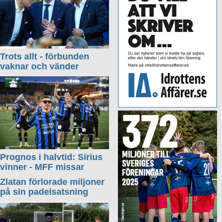
Trots allt - förbunden
vaknar och vänder
Prognos i halvtid: Sirius
vinner - MFF missar
Zlatan förlorade miljoner
på sin padelsatsning