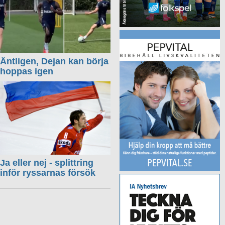
Äntligen, Dejan kan börja
hoppas igen
Ja eller nej - splittring
inför ryssarnas försök