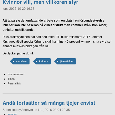
Kvinnor vill, men villkoren styr
tors, 2016-10-20 16:18
Att ta på sig det omfattande arbete som en plats i en förbundsstyrelse
innebär kan inte baseras på vilket distrikt man kommer ifrån, kön, ålder,
etnicitet och liknande.
Riksidrottsstyrelsen har satt ned foten. Till riksidrottsmötet 2017 kommer
förslaget att ett specialförbund skall ha minst 40 procent kvinnor i sina styrelser
annars minskas bidragen från RF.
Det tycker jag är dumt.
styrelser
kvinnor
jämställhet
Kommentarer
Tipsa
Permalänk
Ändå fortsätter så många tjejer envist
Submitted by Anonym on tors, 2016-08-04 20:35
kvinnor