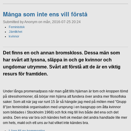
Många som inte ens vill förstå
Submitted by Anonym on mån, 2016-07-25 20:24
Feministisk
Jämlikhet
kvinnor
Det finns en och annan bromskloss. Dessa män som
har svårt att lyssna, släppa in och ge kvinnor och
ungdomar utrymme. Svårt att förstå att de är en viktig
resurs för framtiden.
Under långa promenadpass när man gått tills hjärnan är tom och kroppen tömd
på stresshormoner, då börjar min hjärna att fundera över andra mer filosofiska
saker. Som att när jag var runt 15 år så hängde jag med på möten med ”Grupp
8”(en feministisk organisation med ursprung i en basgrupp om åtta kvinnor
som bildades i Stockholm 1968) och fick mig till livs både det ena och det
andra. Den ena var bra och kändes helt ok medan det andra handlade lite mer
om hets, makt och ett uns av hat vilket inte kändes bra.