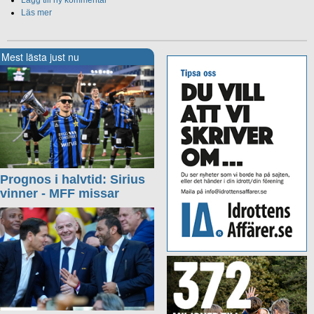
Lägg till ny kommentar
Läs mer
Mest lästa just nu
Prognos i halvtid: Sirius
vinner - MFF missar