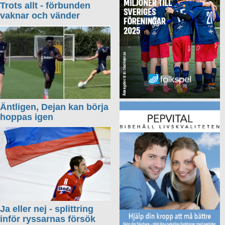
Trots allt - förbunden
vaknar och vänder
Äntligen, Dejan kan börja
hoppas igen
Ja eller nej - splittring
inför ryssarnas försök