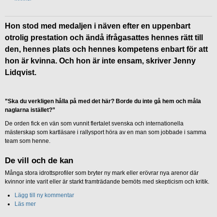
Hon stod med medaljen i näven efter en uppenbart
otrolig prestation och ändå ifrågasattes hennes rätt till
den, hennes plats och hennes kompetens enbart för att
hon är kvinna. Och hon är inte ensam, skriver Jenny
Lidqvist.
”Ska du verkligen hålla på med det här? Borde du inte gå hem och måla
naglarna istället?”
De orden fick en vän som vunnit flertalet svenska och internationella
mästerskap som kartläsare i rallysport höra av en man som jobbade i samma
team som henne.
De vill och de kan
Många stora idrottsprofiler som bryter ny mark eller erövrar nya arenor där
kvinnor inte varit eller är starkt framträdande bemöts med skepticism och kritik.
Lägg till ny kommentar
Läs mer