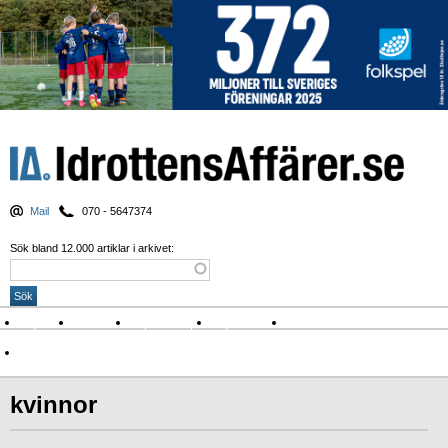
Mail
070 - 5647374
Sök bland 12.000 artiklar i arkivet:
Nyheter
Krönikor
Sport & spel
Nyhetsbrev
Arkiv
Om Idrottens Affärer
kvinnor