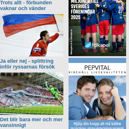
Trots allt - förbunden
vaknar och vänder
Ja eller nej - splittring
inför ryssarnas försök
Det blir bara mer och mer
vansinnigt