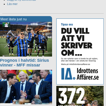
Läs mer
Mest lästa just nu
Prognos i halvtid: Sirius
vinner - MFF missar