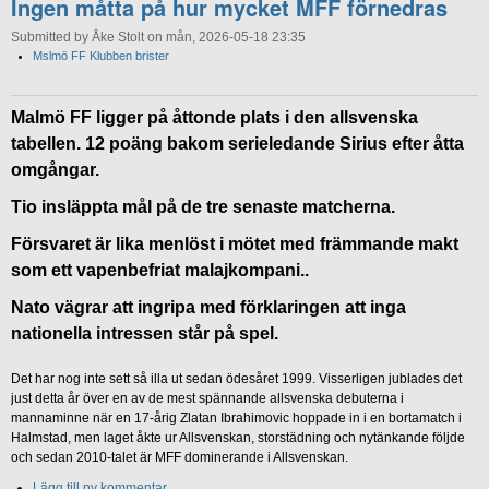
Ingen måtta på hur mycket MFF förnedras
Submitted by Åke Stolt on mån, 2026-05-18 23:35
Mslmö FF Klubben brister
Malmö FF ligger på åttonde plats i den allsvenska
tabellen. 12 poäng bakom serieledande Sirius efter åtta
omgångar.
Tio insläppta mål på de tre senaste matcherna.
Försvaret är lika menlöst i mötet med främmande makt
som ett vapenbefriat malajkompani..
Nato vägrar att ingripa med förklaringen att inga
nationella intressen står på spel.
Det har nog inte sett så illa ut sedan ödesåret 1999. Visserligen jublades det
just detta år över en av de mest spännande allsvenska debuterna i
mannaminne när en 17-årig Zlatan Ibrahimovic hoppade in i en bortamatch i
Halmstad, men laget åkte ur Allsvenskan, storstädning och nytänkande följde
och sedan 2010-talet är MFF dominerande i Allsvenskan.
Lägg till ny kommentar