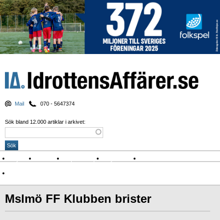
Mail
070 - 5647374
Sök bland 12.000 artiklar i arkivet:
Nyheter
Krönikor
Sport & spel
Nyhetsbrev
Arkiv
Om Idrottens Affärer
Mslmö FF Klubben brister