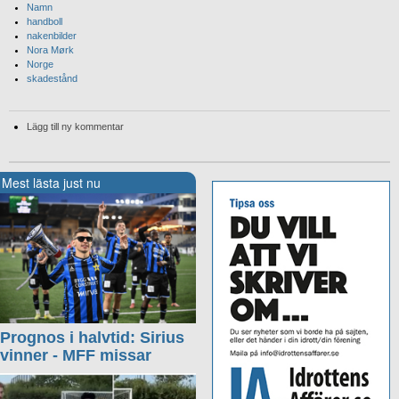
Namn
handboll
nakenbilder
Nora Mørk
Norge
skadestånd
Lägg till ny kommentar
Mest lästa just nu
Prognos i halvtid: Sirius
vinner - MFF missar