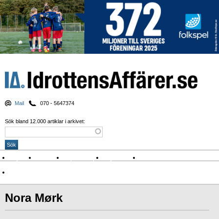
Mail
070 - 5647374
Sök bland 12.000 artiklar i arkivet:
Nyheter
Krönikor
Sport & spel
Nyhetsbrev
Arkiv
Om Idrottens Affärer
Nora Mørk