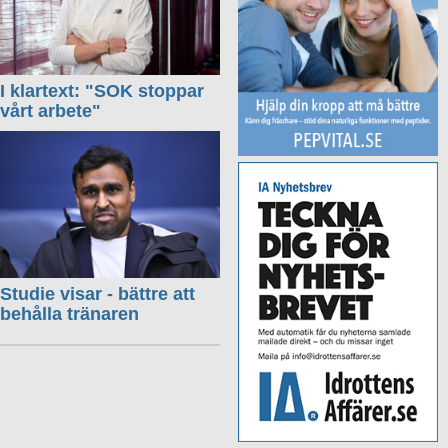
I klartext: "SOK stoppar
vårt arbete"
Studie visar - bättre att
behålla tränaren