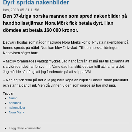
Dyrt sprida nakenbilder
tors, 2018-05-31 11:56
Den 37-åriga norska mannen som spred nakenbilder på
handbollsstjärnan Nora Mörk fick betala dyrt. Han
dömdes att betala 160 000 kronor.
Det var i höstas som någon hackade Nora Mörks konto. Privata nakenbilder på
henne spreds på nätet. Norskan blev förtvivlad. Till den norska tidningen
Nettavisen säger hon:
– Mitt liv förändrades väldigt mycket. Jag har gått från att må bra till att känna att
självförtroendet har försvunnit. Varje dag har slitit, det var tufft att hantera det.
Jag mådde så dåligt att jag funderade på att skippa VM.
– När jag fick reda på det ville jag bara köpa en biljett till andra sidan jordklotet
och stanna där till jul. Men då vinner ju den som gjorde så här mot mig.
Taggar
Namn
handboll
nakenbilder
Nora Mørk
Lägg till ny kommentar