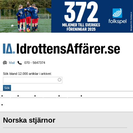
Mail
070 - 5647374
Sök bland 12.000 artiklar i arkivet:
Nyheter
Krönikor
Sport & spel
Nyhetsbrev
Arkiv
Om Idrottens Affärer
Norska stjärnor