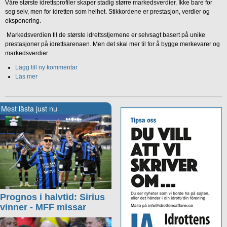
Våre største idrettsprofiler skaper stadig større markedsverdier. Ikke bare for
seg selv, men for idretten som helhet. Stikkordene er prestasjon, verdier og
eksponering.
Markedsverdien til de største idrettsstjernene er selvsagt basert på unike
prestasjoner på idrettsarenaen. Men det skal mer til for å bygge merkevarer og
markedsverdier.
Lägg till ny kommentar
Läs mer
Mest lästa just nu
Prognos i halvtid: Sirius
vinner - MFF missar