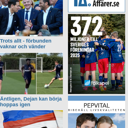
Trots allt - förbunden
vaknar och vänder
Äntligen, Dejan kan börja
hoppas igen