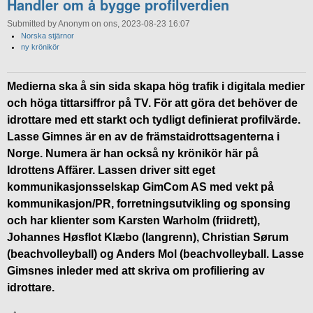
Handler om å bygge profilverdien
Submitted by Anonym on ons, 2023-08-23 16:07
Norska stjärnor
ny krönikör
Medierna ska å sin sida skapa hög trafik i digitala medier
och höga tittarsiffror på TV. För att göra det behöver de
idrottare med ett starkt och tydligt definierat profilvärde.
Lasse Gimnes är en av de främstaidrottsagenterna i
Norge. Numera är han också ny krönikör här på
Idrottens Affärer. Lassen driver sitt eget
kommunikasjonsselskap GimCom AS med vekt på
kommunikasjon/PR, forretningsutvikling og sponsing
och har klienter som Karsten Warholm (friidrett),
Johannes Høsflot Klæbo (langrenn), Christian Sørum
(beachvolleyball) og Anders Mol (beachvolleyball. Lasse
Gimsnes inleder med att skriva om profiliering av
idrottare.