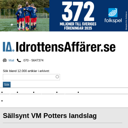
Mail
070 - 5647374
Sök bland 12.000 artiklar i arkivet:
Nyheter
Krönikor
Sport & spel
Nyhetsbrev
Arkiv
Om Idrottens Affärer
Sällsynt VM Potters landslag