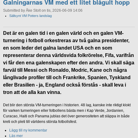
Galningarnas VM med ett litet blågult hopp
Submitted by Åke Stolt on tis, 2026-06-09 14:06
Sällsynt VM Potters landslag
Det är en galen tid i en galen värld och en galen VM-
turnering i fotboll orkestreras av två galna presidenter,
en som leder det galna landet USA och en som
representerar denna världsvida folkrörelse, Fifa, varifrån
vi får den ena galenskapen efter den andra. Vi skall säga
farväl till Messi och Ronaldo, Modric, Kane och några
långlivade profiler till och Frankrike, Spanien, Tyskland
eller Brasilien - ja, England också förstås - skall leva i
tron att de alla kan vinna.
Det blir den största VM-turneringen i historien. 48 lag, kanske inte riktigt klokt
för varken turneringen eller fotbollens bästa men i Kap Verde, Jordanien,
Curacao, Haiti och Panama jublas det över generositeten att släppa in både
kreti och pleti till världens största fotbollsfest.
Lägg till ny kommentar
Läs mer