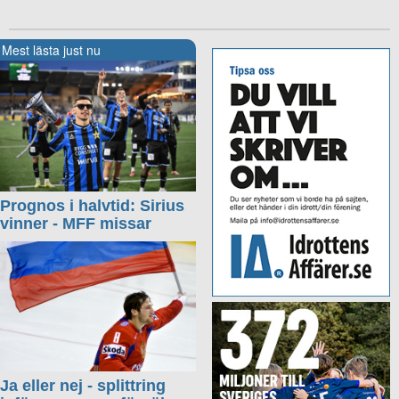
Mest lästa just nu
Prognos i halvtid: Sirius
vinner - MFF missar
Ja eller nej - splittring