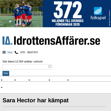
Mail
070 - 5647374
Sök bland 12.000 artiklar i arkivet:
Nyheter
Krönikor
Sport & spel
Nyhetsbrev
Arkiv
Om Idrottens Affärer
Sara Hector har kämpat