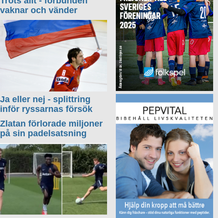
Trots allt - förbunden
vaknar och vänder
Ja eller nej - splittring
inför ryssarnas försök
Zlatan förlorade miljoner
på sin padelsatsning