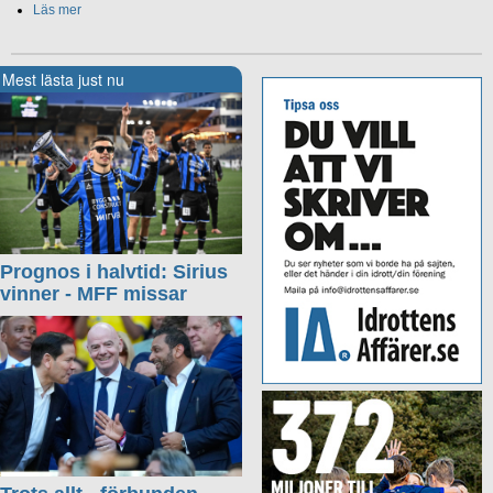
Läs mer
Mest lästa just nu
Prognos i halvtid: Sirius
vinner - MFF missar