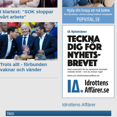
I klartext: "SOK stoppar
vårt arbete"
Trots allt - förbunden
vaknar och vänder
Idrottens Affärer
Hem