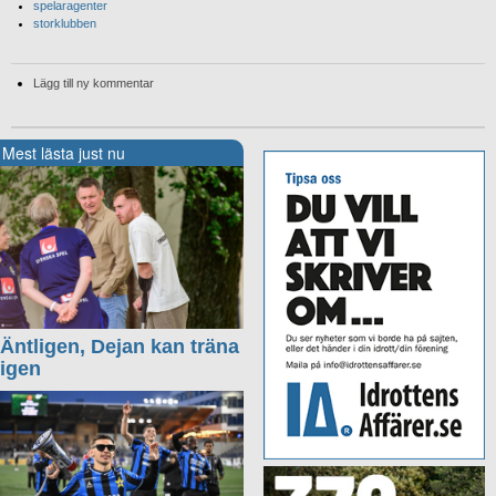
spelaragenter
storklubben
Lägg till ny kommentar
Mest lästa just nu
Äntligen, Dejan kan träna
igen