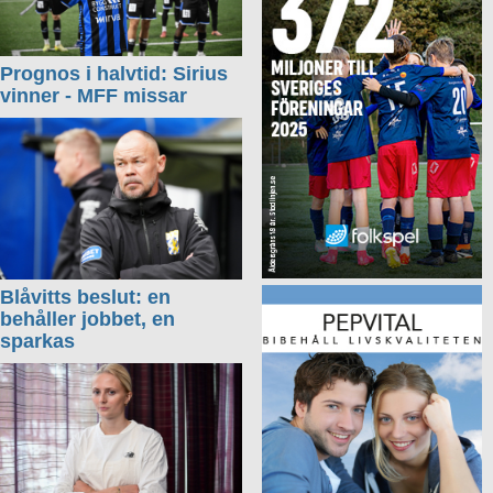
Prognos i halvtid: Sirius
vinner - MFF missar
Blåvitts beslut: en
behåller jobbet, en
sparkas