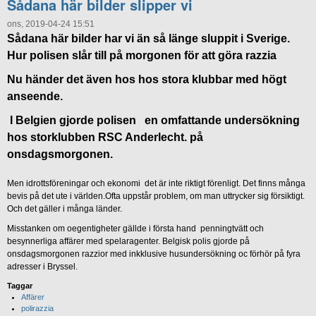
Sådana här bilder slipper vi
ons, 2019-04-24 15:51
Sådana här bilder har vi än så länge sluppit i Sverige.
Hur polisen slår till på morgonen för att göra razzia
Nu händer det även hos hos stora klubbar med högt
anseende.
I Belgien gjorde polisen en omfattande undersökning
hos storklubben RSC Anderlecht. på
onsdagsmorgonen.
Men idrottsföreningar och ekonomi det är inte riktigt förenligt. Det finns många
bevis på det ute i världen.Ofta uppstår problem, om man uttrycker sig försiktigt.
Och det gäller i många länder.
Misstanken om oegentigheter gällde i första hand penningtvätt och
besynnerliga affärer med spelaragenter. Belgisk polis gjorde på
onsdagsmorgonen razzior med inkklusive husundersökning oc förhör på fyra
adresser i Bryssel.
Taggar
Affärer
polirazzia