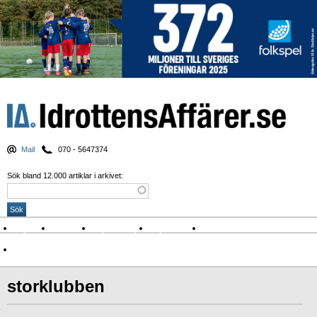
Mail
070 - 5647374
Sök bland 12.000 artiklar i arkivet:
Nyheter
Krönikor
Sport & spel
Nyhetsbrev
Arkiv
Om Idrottens Affärer
storklubben