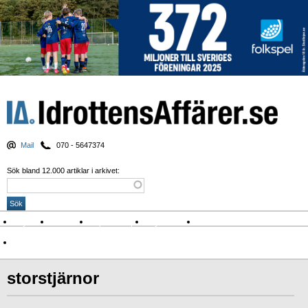
Mail
070 - 5647374
Sök bland 12.000 artiklar i arkivet:
Nyheter
Krönikor
Sport & spel
Nyhetsbrev
Arkiv
Om Idrottens Affärer
storstjärnor