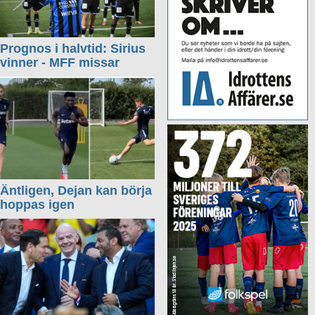
Prognos i halvtid: Sirius
vinner - MFF missar
Äntligen, Dejan kan börja
hoppas igen