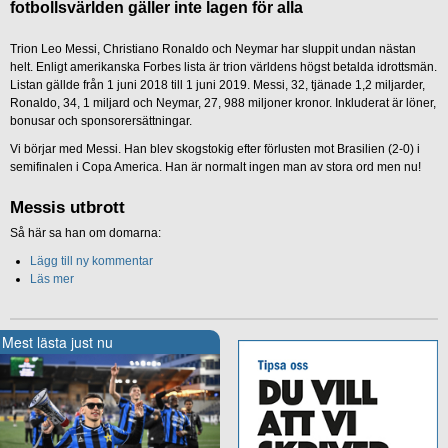
fotbollsvärlden gäller inte lagen för alla
Trion Leo Messi, Christiano Ronaldo och Neymar har sluppit undan nästan
helt. Enligt amerikanska Forbes lista är trion världens högst betalda idrottsmän.
Listan gällde från 1 juni 2018 till 1 juni 2019. Messi, 32, tjänade 1,2 miljarder,
Ronaldo, 34, 1 miljard och Neymar, 27, 988 miljoner kronor. Inkluderat är löner,
bonusar och sponsorersättningar.
Vi börjar med Messi. Han blev skogstokig efter förlusten mot Brasilien (2-0) i
semifinalen i Copa America. Han är normalt ingen man av stora ord men nu!
Messis utbrott
Så här sa han om domarna:
Lägg till ny kommentar
Läs mer
Mest lästa just nu