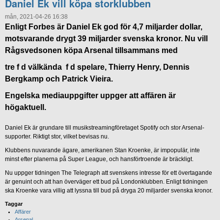
Daniel Ek vill köpa storklubben
mån, 2021-04-26 16:38
Enligt Forbes är Daniel Ek god för 4,7 miljarder dollar,
motsvarande drygt 39 miljarder svenska kronor. Nu vill
Rågsvedsonen köpa Arsenal tillsammans med
tre f d välkända f d spelare, Thierry Henry, Dennis
Bergkamp och Patrick Vieira.
Engelska mediauppgifter uppger att affären är
högaktuell.
Daniel Ek är grundare till musikstreamingföretaget Spotify och stor Arsenal-
supporter. Riktigt stor, vilket bevisas nu.
Klubbens nuvarande ägare, amerikanen Stan Kroenke, är impopulär, inte
minst efter planerna på Super League, och hansförtroende är bräckligt.
Nu uppger tidningen The Telegraph att svenskens intresse för ett övertagande
är genuint och att han överväger ett bud på Londonklubben. Enligt tidningen
ska Kroenke vara villig att lyssna till bud på dryga 20 miljarder svenska kronor.
Taggar
Affärer
Arsenal