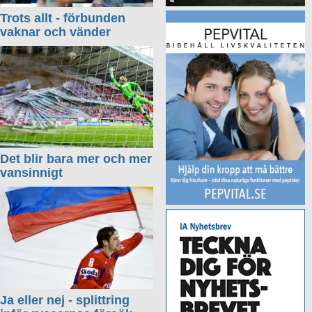
Trots allt - förbunden
vaknar och vänder
Det blir bara mer och mer
vansinnigt
Ja eller nej - splittring