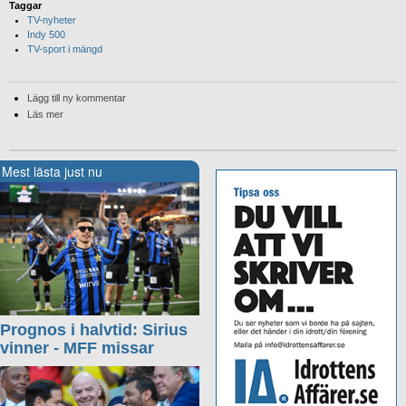
Taggar
TV-nyheter
Indy 500
TV-sport i mängd
Lägg till ny kommentar
Läs mer
Mest lästa just nu
Prognos i halvtid: Sirius
vinner - MFF missar