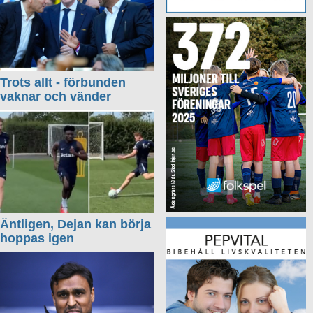
Trots allt - förbunden
vaknar och vänder
Äntligen, Dejan kan börja
hoppas igen