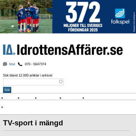
Mail
070 - 5647374
Sök bland 12.000 artiklar i arkivet:
Nyheter
Krönikor
Sport & spel
Nyhetsbrev
Arkiv
Om Idrottens Affärer
TV-sport i mängd