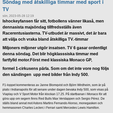
Söndag med åtskilliga timmar med sport i
TV
sön, 2023-05-28 12:19
Ishockeyfansen får sitt, fotbollens vänner likaså, men
dennasista majsöndag tillfredsställs även
Racerentusiasterna. TV-utbudet är massivt, det är bara
att välja och vraka bland åtskilliga TV.-timmar
Miljoners miljoner utgör insatsen. TV 6 gasar ordentligt
denna söndag. Det blir högklasssiska timmar med
fartfylld motor.Först med klassiska Monaco GP,
formel 1-cirkusens pärla. Som om det inte vore nog följs
den sändingen upp med bilder från Indy 500.
F1-loppet kommenteras av Janne Blomqvist och Björn Wirdheim, som är på
plats i Indianapolis för att senare under dagen bevaka Indy 500, som visas på
Viaplay och V Sport Motor från klockan 17.25. På startbanan i Monaco för att
göra upp om segern finns Red Bulls Max Verstappen och Sergio Pérez. De
ställs bland annat mot Astons Martins Fernando Alonso, monegasken och
hemmasonen Charles Leclerc i Ferrari samt Mercedes Lewis Hamilton.