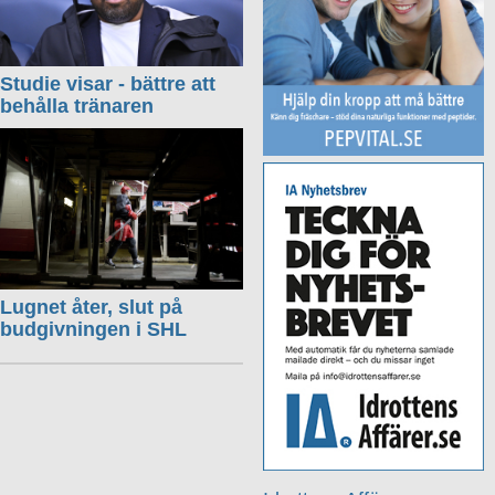
Studie visar - bättre att
behålla tränaren
Lugnet åter, slut på
budgivningen i SHL