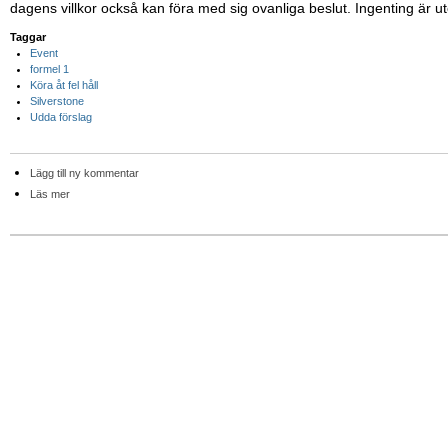
dagens villkor också kan föra med sig ovanliga beslut. Ingenting är ut
Taggar
Event
formel 1
Köra åt fel håll
Silverstone
Udda förslag
Lägg till ny kommentar
Läs mer