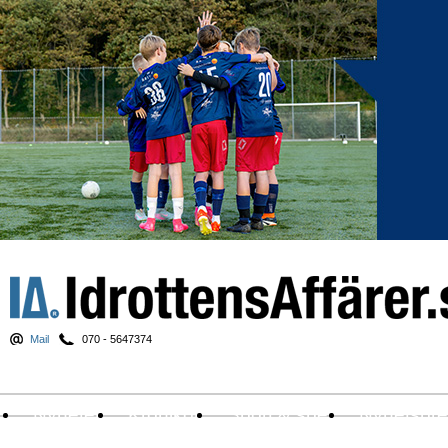
Mail
070 - 5647374
Nyheter
Krönikor
Sport & spel
Nyhetsbr