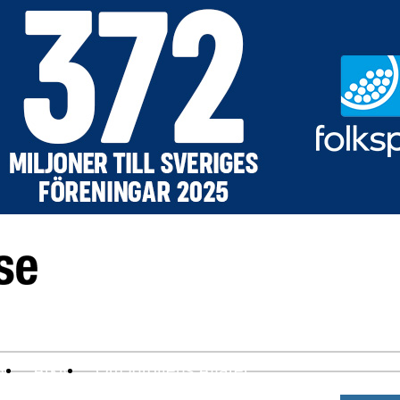
ev
Arkiv
Om Idrottens Affärer