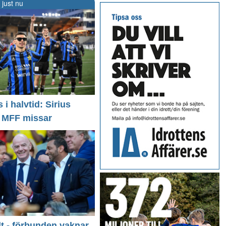
 just nu
i halvtid: Sirius
- MFF missar
llt - förbunden vaknar