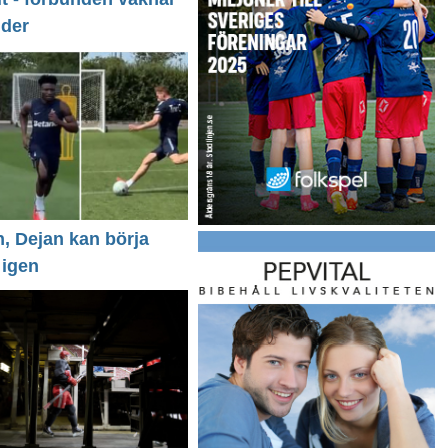
nder
n, Dejan kan börja
 igen