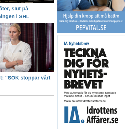
ter, slut på
ingen i SHL
ext: "SOK stoppar vårt