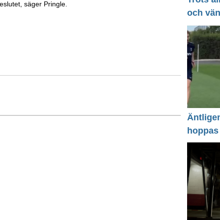
eslutet, säger Pringle.
och vä
Äntlige
hoppas