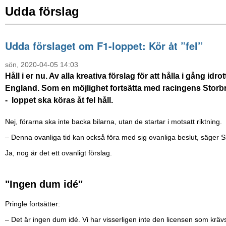
Udda förslag
Udda förslaget om F1-loppet: Kör åt ”fel”
sön, 2020-04-05 14:03
Håll i er nu. Av alla kreativa förslag för att hålla i gång i
England. Som en möjlighet fortsätta med racingens Storbri
- loppet ska köras åt fel håll.
Nej, förarna ska inte backa bilarna, utan de startar i motsatt riktning.
– Denna ovanliga tid kan också föra med sig ovanliga beslut, säger Sil
Ja, nog är det ett ovanligt förslag.
"Ingen dum idé"
Pringle fortsätter:
– Det är ingen dum idé. Vi har visserligen inte den licensen som krävs 