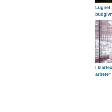
Lugnet å
budgivn
I klart
arbete"