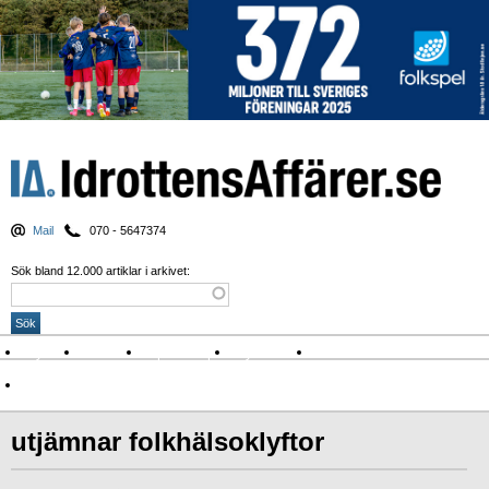
Mail
070 - 5647374
Sök bland 12.000 artiklar i arkivet:
Nyheter
Krönikor
Sport & spel
Nyhetsbrev
Arkiv
Om Idrottens Affärer
utjämnar folkhälsoklyftor