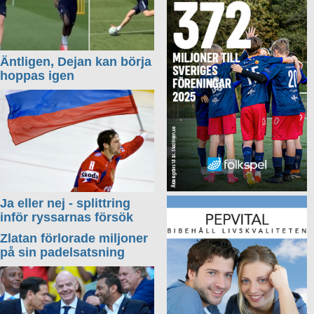
Äntligen, Dejan kan börja
hoppas igen
Ja eller nej - splittring
inför ryssarnas försök
Zlatan förlorade miljoner
på sin padelsatsning