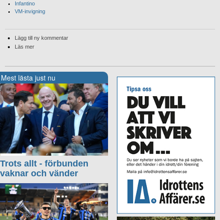
Infantino
VM-invigning
Lägg till ny kommentar
Läs mer
Mest lästa just nu
Trots allt - förbunden
vaknar och vänder