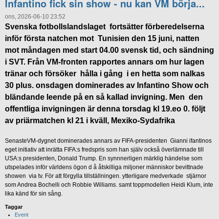
Infantino fick sin show - nu kan VM börja...
ons, 2026-06-10 23:52
Svenska fotbollslandslaget fortsätter förberedelserna
inför första natchen mot Tunisien den 15 juni, natten
mot måndagen med start 04.00 svensk tid, och sändning
i SVT. Från VM-fronten rapportes annars om hur lagen
tränar och försöker hålla i gång i en hetta som nalkas
30 plus. onsdagen dominerades av Infantino Show och
bländande leende på en så kallad invigning. Men den
offentliga invigningen är denna torsdag kl 19.eo 0. följt
av priärmatchen kl 21 i kväll, Mexiko-Sydafrika
SenasteVM-dygnet dominerades annars av FIFA-presidenten Gianni ifantinos
eget initiativ att inrätta FIFA:s fredspris som han själv också överlämnade till
USA:s presidenten, Donald Trump. En synnnerligen märklig händelse som
utspelades inför världens ögon d å åtskilliga miljoner människor bevittnade
showen via tv. För att förgylla tillställningen. ytterligare medverkade stjärnor
som Andrea Bochelli och Robbie Williams. samt toppmodellen Heidi Klum, inte
lika känd för sin sång.
Taggar
Event