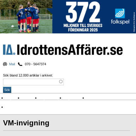
Mail
070 - 5647374
Sök bland 12.000 artiklar i arkivet:
Nyheter
Krönikor
Sport & spel
Nyhetsbrev
Arkiv
Om Idrottens Affärer
VM-invigning