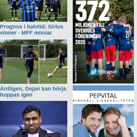
Prognos i halvtid: Sirius
vinner - MFF missar
Äntligen, Dejan kan börja
hoppas igen