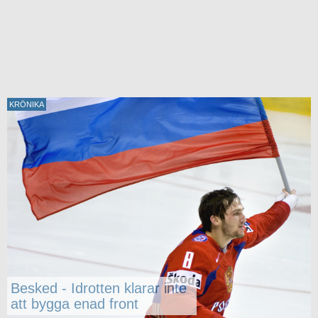
NAMN
Nu törs Dejan hoppas på
come-back