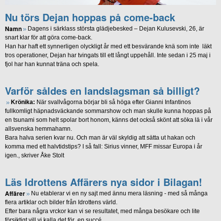
Nu törs Dejan hoppas på come-back
Namn
Dagens i särklass största glädjebesked – Dejan Kulusevski, 26, är
snart klar för att göra come-back.
Han har haft ett synnerligen olyckligt år med ett besvärande knä som inte läkt
tros operationer, Dejan har tvingats till ett långt uppehåll. Inte sedan i 25 maj i
fjol har han kunnat träna och spela.
Varför såldes en landslagsman så billigt?
Krönika:
När svallvågorna börjar bli så höga efter Gianni Infantinos
fullkomligt häpnadsväckande sommarshow och man skulle kunna hoppas på
en tsunami som helt spolar bort honom, känns det också skönt att söka lä i vår
allsvenska hemmahamn.
Bara halva serien kvar nu. Och man är väl skyldig att sätta ut hakan och
komma med ett halvtidstips? I så fall: Sirius vinner, MFF missar Europa i år
igen., skriver Åke Stolt
Läs Idrottens Affärers nya sidor i Bilagan!
Affärer
Nu etablerar vi en ny sajt med ännu mera läsning - med så många
flera artiklar och bilder från Idrottens värld.
Efter bara några vrckor kan vi se resultatet, med många besökare och lite
försiktigt vill vi kalla det för en succé.