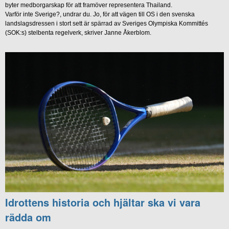
byter medborgarskap för att framöver representera Thailand.
Varför inte Sverige?, undrar du. Jo, för att vägen till OS i den svenska
landslagsdressen i stort sett är spärrad av Sveriges Olympiska Kommittés
(SOK:s) stelbenta regelverk, skriver Janne Åkerblom.
Idrottens historia och hjältar ska vi vara
rädda om