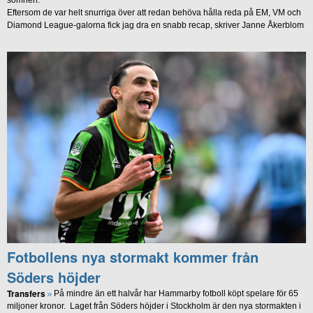
Eftersom de var helt snurriga över att redan behöva hålla reda på EM, VM och
Diamond League-galorna fick jag dra en snabb recap, skriver Janne Åkerblom
Fotbollens nya stormakt kommer från
Söders höjder
Transfers
På mindre än ett halvår har Hammarby fotboll köpt spelare för 65
miljoner kronor. Laget från Söders höjder i Stockholm är den nya stormakten i