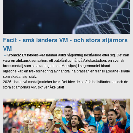
Facit - små länders VM - och stora stjärnors
VM
Krönika:
Ett fotbolls-VM lämnar alltid någonting bestående efter sig. Det kan
vara en afrikansk sensation, ett outplånligt mål på Aztekastadion, en svensk
bronsmedalj som smakade guld, en Messi(as) i segermantel bland
oljeschejkar, en tysk förnedring av handfallna brassar, en fransk (Zidane) skalle
som skadar sig själv.
2026 - bara två medaljmatcher kvar. Det blev de små fotbollsländernas och de
stora stjärnornas VM, skriver Åke Stolt