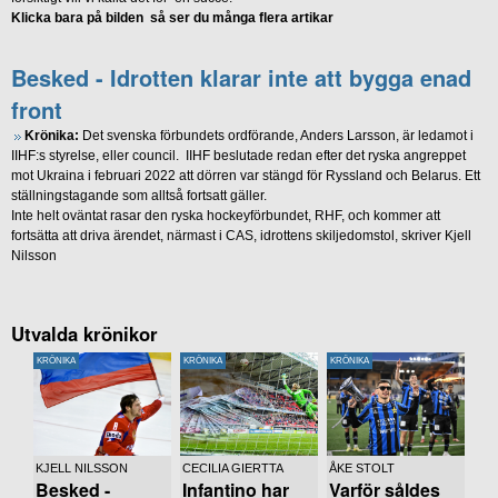
Klicka bara på bilden så ser du många flera artikar
Besked - Idrotten klarar inte att bygga enad
front
Krönika:
Det svenska förbundets ordförande, Anders Larsson, är ledamot i
IIHF:s styrelse, eller council. IIHF beslutade redan efter det ryska angreppet
mot Ukraina i februari 2022 att dörren var stängd för Ryssland och Belarus. Ett
ställningstagande som alltså fortsatt gäller.
Inte helt oväntat rasar den ryska hockeyförbundet, RHF, och kommer att
fortsätta att driva ärendet, närmast i CAS, idrottens skiljedomstol, skriver Kjell
Nilsson
Utvalda krönikor
KRÖNIKA
KRÖNIKA
KRÖNIKA
KJELL NILSSON
CECILIA GIERTTA
ÅKE STOLT
Besked -
Infantino har
Varför såldes