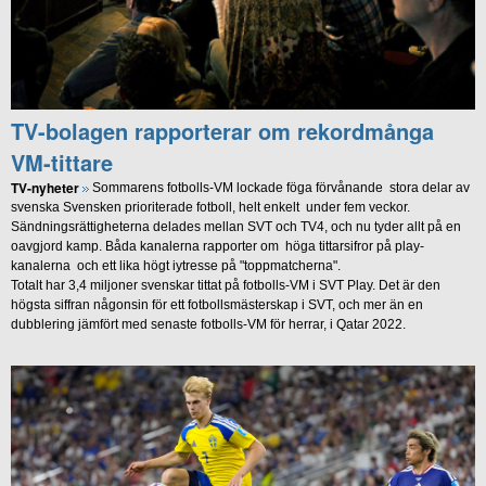
TV-bolagen rapporterar om rekordmånga
VM-tittare
TV-nyheter
Sommarens fotbolls-VM lockade föga förvånande stora delar av
svenska Svensken prioriterade fotboll, helt enkelt under fem veckor.
Sändningsrättigheterna delades mellan SVT och TV4, och nu tyder allt på en
oavgjord kamp. Båda kanalerna rapporter om höga tittarsifror på play-
kanalerna och ett lika högt iytresse på "toppmatcherna".
Totalt har 3,4 miljoner svenskar tittat på fotbolls-VM i SVT Play. Det är den
högsta siffran någonsin för ett fotbollsmästerskap i SVT, och mer än en
dubblering jämfört med senaste fotbolls-VM för herrar, i Qatar 2022.