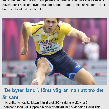
ändå över en halv miljard. Hans påkostade padelsatsning läcker dock rejält. I
Silverdalen i Solletuna byggdes flaggskeppet., Padel Zenter är Nordens största
hall, men betalande spelare för få.
"De byter land", först vägrar man att tro det
är sant
Krönika:
Är kapitalflykten från friidrott SOK:s dyraste självmål?
I samband med SM i Uppsala blev det klart: 400m-häcklöparen David Thid