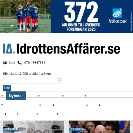
Mail
070 - 5647374
Sök bland 12.000 artiklar i arkivet:
Nyheter
Krönikor
Sport & spel
Nyhetsbrev
Arkiv
Om Idrottens Affärer
Affärer
I spåren av Corona
Arena
Event
Namn
Sponsring
TV-nyheter
Idrott & Turism
AFFÄRER
KRÖNIKA