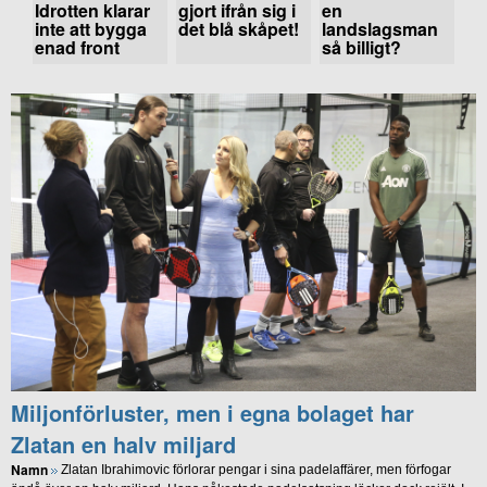
Idrotten klarar
gjort ifrån sig i
en
inte att bygga
det blå skåpet!
landslagsman
enad front
så billigt?
Miljonförluster, men i egna bolaget har
Zlatan en halv miljard
Namn
Zlatan Ibrahimovic förlorar pengar i sina padelaffärer, men förfogar