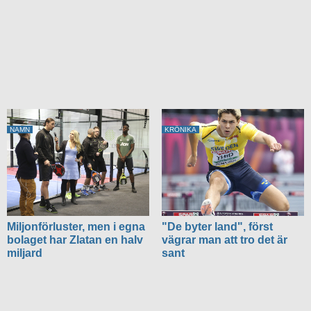
NAMN
KRÖNIKA
Miljonförluster, men i egna
"De byter land", först
bolaget har Zlatan en halv
vägrar man att tro det är
miljard
sant