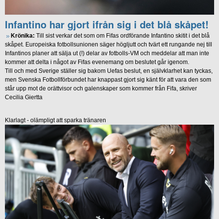
Infantino har gjort ifrån sig i det blå skåpet!
Krönika:
Till sist verkar det som om Fifas ordförande Infantino skitit i det blå
skåpet. Europeiska fotbollsunionen säger högljutt och tvärt ett rungande nej till
Infantinos planer att sälja ut (!) delar av fotbolls-VM och meddelar att man inte
kommer att delta i något av Fifas evenemang om beslutet går igenom.
Till och med Sverige ställer sig bakom Uefas beslut, en självklarhet kan tyckas,
men Svenska Fotbollförbundet har knappast gjort sig känt för att vara den som
står upp mot de orättvisor och galenskaper som kommer från Fifa, skriver
Cecilia Giertta
Klarlagt - olämpligt att sparka tränaren