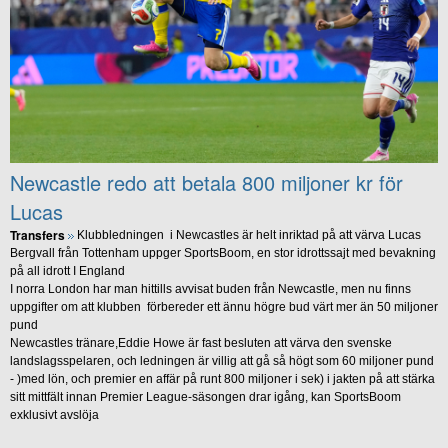
Newcastle redo att betala 800 miljoner kr för
Lucas
Transfers
Klubbledningen i Newcastles är helt inriktad på att värva Lucas
Bergvall från Tottenham uppger SportsBoom, en stor idrottssajt med bevakning
på all idrott I England
I norra London har man hittills avvisat buden från Newcastle, men nu finns
uppgifter om att klubben förbereder ett ännu högre bud värt mer än 50 miljoner
pund
Newcastles tränare,Eddie Howe är fast besluten att värva den svenske
landslagsspelaren, och ledningen är villig att gå så högt som 60 miljoner pund
- )med lön, och premier en affär på runt 800 miljoner i sek) i jakten på att stärka
sitt mittfält innan Premier League-säsongen drar igång, kan SportsBoom
exklusivt avslöja