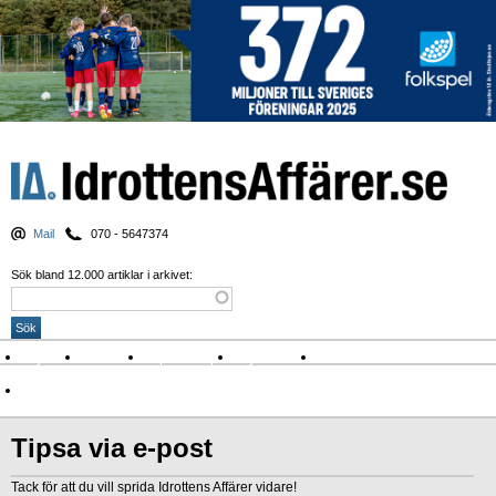
Mail
070 - 5647374
Sök bland 12.000 artiklar i arkivet:
Nyheter
Krönikor
Sport & spel
Nyhetsbrev
Arkiv
Om Idrottens Affärer
Tipsa via e-post
Tack för att du vill sprida Idrottens Affärer vidare!