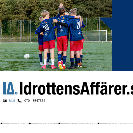
Mail
070 - 5647374
Nyheter
Krönikor
Sport & spel
Nyhetsbr