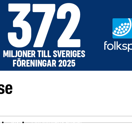
ev
Arkiv
Om Idrottens Affärer