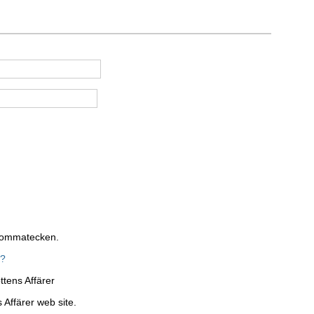
 kommatecken.
n?
ttens Affärer
 Affärer web site.