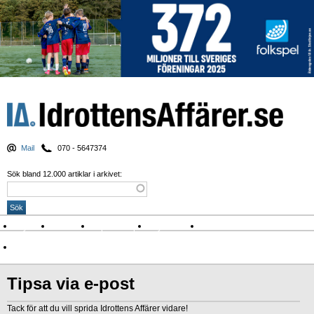
Mail
070 - 5647374
Sök bland 12.000 artiklar i arkivet:
Nyheter
Krönikor
Sport & spel
Nyhetsbrev
Arkiv
Om Idrottens Affärer
Tipsa via e-post
Tack för att du vill sprida Idrottens Affärer vidare!