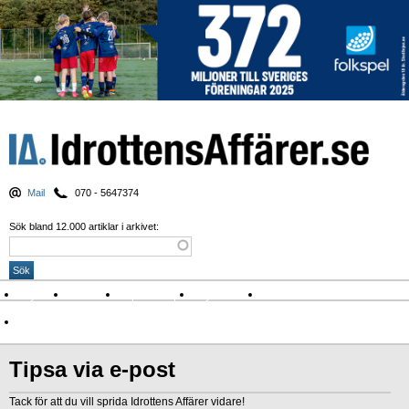
Mail
070 - 5647374
Sök bland 12.000 artiklar i arkivet:
Nyheter
Krönikor
Sport & spel
Nyhetsbrev
Arkiv
Om Idrottens Affärer
Tipsa via e-post
Tack för att du vill sprida Idrottens Affärer vidare!