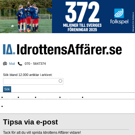
Mail
070 - 5647374
Sök bland 12.000 artiklar i arkivet:
Nyheter
Krönikor
Sport & spel
Nyhetsbrev
Arkiv
Om Idrottens Affärer
Tipsa via e-post
Tack för att du vill sprida Idrottens Affärer vidare!