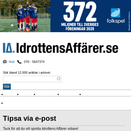
Mail
070 - 5647374
Sök bland 12.000 artiklar i arkivet:
Nyheter
Krönikor
Sport & spel
Nyhetsbrev
Arkiv
Om Idrottens Affärer
Tipsa via e-post
Tack för att du vill sprida Idrottens Affärer vidare!