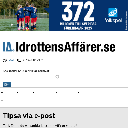
Mail
070 - 5647374
Sök bland 12.000 artiklar i arkivet:
Nyheter
Krönikor
Sport & spel
Nyhetsbrev
Arkiv
Om Idrottens Affärer
Tipsa via e-post
Tack för att du vill sprida Idrottens Affärer vidare!