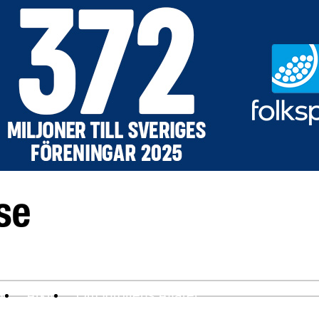
ev
Arkiv
Om Idrottens Affärer