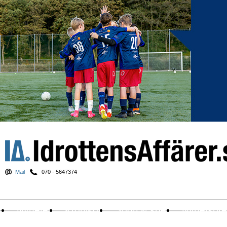
Mail
070 - 5647374
Nyheter
Krönikor
Sport & spel
Nyhetsbr