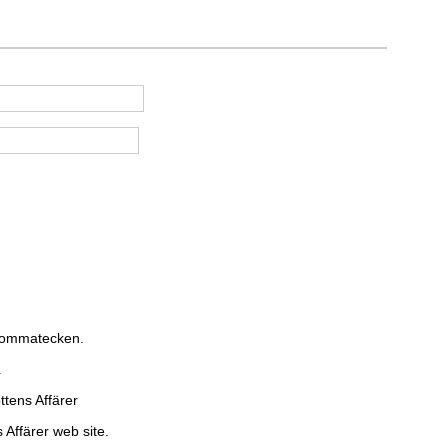
 kommatecken.
.
ttens Affärer
 Affärer web site.