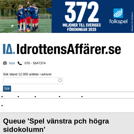
Mail
070 - 5647374
Sök bland 12.000 artiklar i arkivet:
Nyheter
Krönikor
Sport & spel
Nyhetsbrev
Arkiv
Om Idrottens Affärer
Queue 'Spel vänstra pch högra
sidokolumn'