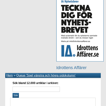
Idrottens Affärer
Hem
»
Queue 'Spel vänstra pch högra sidokolumn'
Sök bland 12.000 artiklar i arkivet: