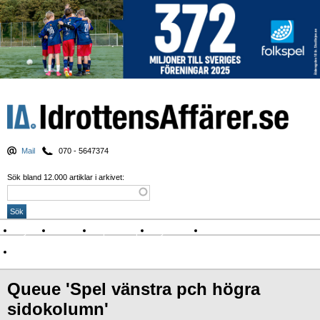
Mail
070 - 5647374
Sök bland 12.000 artiklar i arkivet:
Nyheter
Krönikor
Sport & spel
Nyhetsbrev
Arkiv
Om Idrottens Affärer
Queue 'Spel vänstra pch högra
sidokolumn'