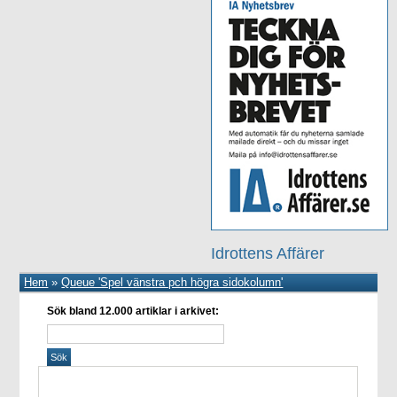
Idrottens Affärer
Hem
»
Queue 'Spel vänstra pch högra sidokolumn'
Sök bland 12.000 artiklar i arkivet: