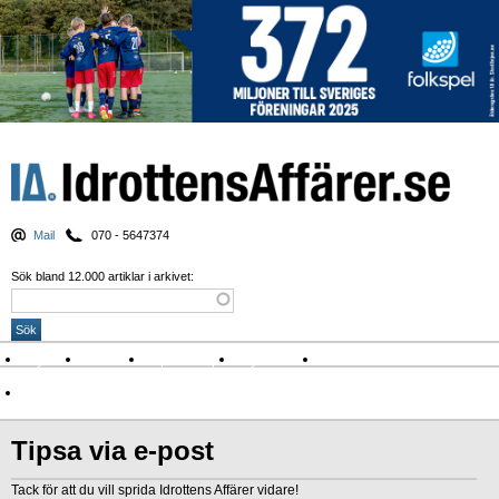
Mail
070 - 5647374
Sök bland 12.000 artiklar i arkivet:
Nyheter
Krönikor
Sport & spel
Nyhetsbrev
Arkiv
Om Idrottens Affärer
Tipsa via e-post
Tack för att du vill sprida Idrottens Affärer vidare!