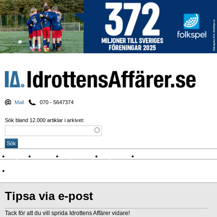
Mail
070 - 5647374
Sök bland 12.000 artiklar i arkivet:
Nyheter
Krönikor
Sport & spel
Nyhetsbrev
Arkiv
Om Idrottens Affärer
Tipsa via e-post
Tack för att du vill sprida Idrottens Affärer vidare!